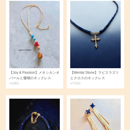
【Joy & Passion】メキシカンオ
【Mental Stone】ラピスラズリ
パールと珊瑚のネックレス
とクロスのネックレス
¥5,800
¥11,000