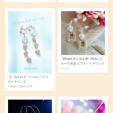
【Bright 自ら光を放つ存在に】
オーラ水晶 ピアス・イヤリング
¥5,500
【一点もの 】 パールとハート
のイヤリング
¥3,800
SOLD OUT