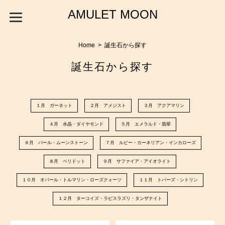
AMULET MOON
Home
誕生石から探す
誕生石から探す
１月 ガーネット
２月 アメジスト
３月 アクアマリン
４月 水晶・ダイヤモンド
５月 エメラルド・翡翠
６月 パール・ムーンストーン
７月 ルビー・カーネリアン・インカローズ
８月 ペリドット
９月 サファイア・アイオライト
１０月 オパール・トルマリン・ローズクォーツ
１１月 トパーズ・シトリン
１２月 ターコイズ・ラピスラズリ・タンザナイト