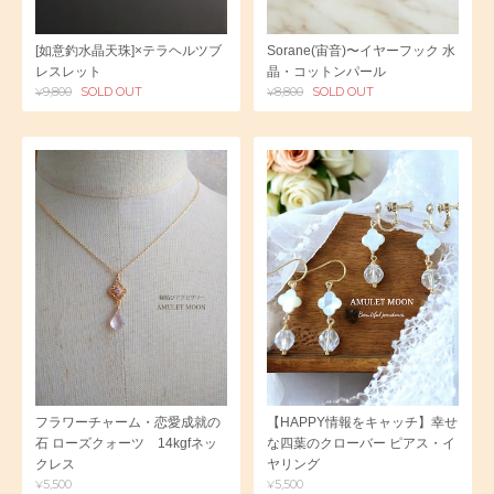
[如意釣水晶天珠]×テラヘルツブ
Sorane(宙音)〜イヤーフック 水
レスレット
晶・コットンパール
¥9,800
SOLD OUT
¥8,800
SOLD OUT
フラワーチャーム・恋愛成就の
【HAPPY情報をキャッチ】幸せ
石 ローズクォーツ 14kgfネッ
な四葉のクローバー ピアス・イ
クレス
ヤリング
¥5,500
¥5,500