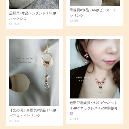
黒蝶貝×水晶 14Kgfピアス・イ
黒蝶貝×水晶ペンダント 14Kgf
ヤリング
ネックレス
¥3,960
¥5,500
色艶♡黒蝶貝×水晶 ガーネット
１4Kgfネックレス 42cm調整可
【光の渦】白蝶貝×水晶 14Kgf
能
ピアス・イヤリング
¥9,800
¥5,500