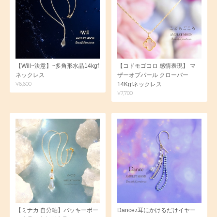
【Will~決意】~多角形水晶14kgf
【コドモゴコロ 感情表現】 マ
ネックレス
ザーオブパール クローバー
¥6,600
14Kgfネックレス
¥7,700
【ミナカ 自分軸】バッキーボー
Dance♪耳にかけるだけイヤー