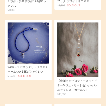
ル水晶・多角形水晶14Kgfネッ
フック ホワイトオニキス
¥5,800
SOLD OUT
クレス
¥8,800
Wish〜ラピスラズリ・クロスチ
ャームつき14Kgfネックレス
¥13,200
SOLD OUT
【森川あやプロデュースジュピ
ターMジュエリー】センシャル
ネックレス・ガーネット
¥18,000