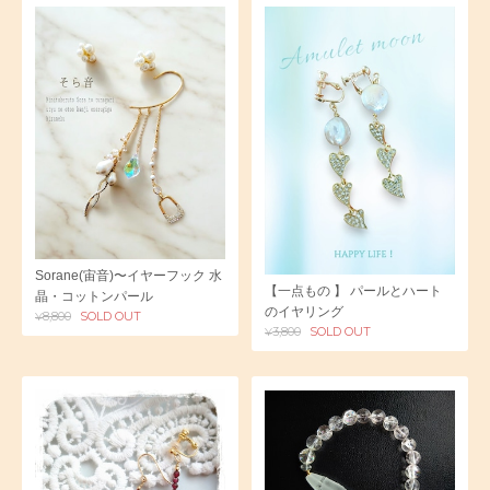
Sorane(宙音)〜イヤーフック 水
【一点もの 】 パールとハート
晶・コットンパール
のイヤリング
¥8,800
SOLD OUT
¥3,800
SOLD OUT