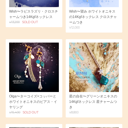
Wish〜ラピスラズリ・クロスチ
Wish〜望み ホワイトオニキス
ャームつき14Kgfネックレス
の14Kgfネックレス クロスチャ
¥13,200
SOLD OUT
ームつき
¥12,000
Olga〜ターコイズ×コッパーと
星の自在〜グリーンオニキスの
ホワイトオニキスのピアス・イ
14Kgfネックレス 星チャームつ
ヤリング
き
¥15,400
SOLD OUT
¥8,800