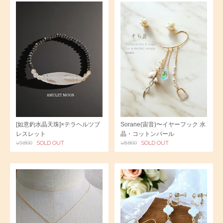
[如意釣水晶天珠]×テラヘルツブ
Sorane(宙音)〜イヤーフック 水
レスレット
晶・コットンパール
¥9,800
SOLD OUT
¥8,800
SOLD OUT