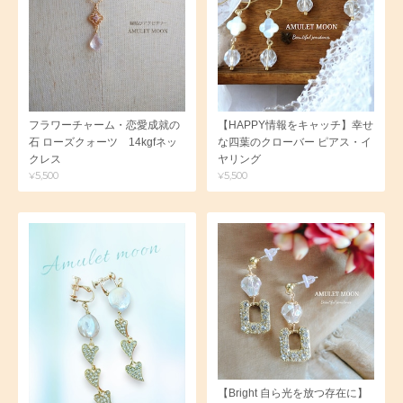
フラワーチャーム・恋愛成就の
【HAPPY情報をキャッチ】幸せ
石 ローズクォーツ 14kgfネッ
な四葉のクローバー ピアス・イ
クレス
ヤリング
¥5,500
¥5,500
【Bright 自ら光を放つ存在に】