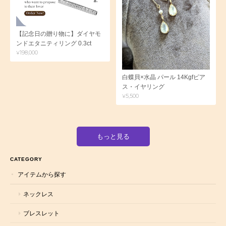
【記念日の贈り物に】ダイヤモ
ンドエタニティリング 0.3ct
¥198,000
白蝶貝×水晶 パール 14Kgfピア
ス・イヤリング
¥5,500
もっと見る
CATEGORY
アイテムから探す
ネックレス
ブレスレット