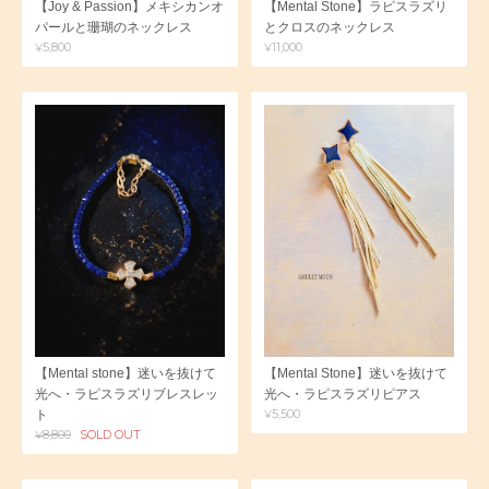
【Joy & Passion】メキシカンオ
【Mental Stone】ラピスラズリ
パールと珊瑚のネックレス
とクロスのネックレス
¥5,800
¥11,000
【Mental stone】迷いを抜けて
【Mental Stone】迷いを抜けて
光へ・ラピスラズリブレスレッ
光へ・ラピスラズリピアス
¥5,500
ト
¥8,800
SOLD OUT