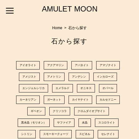
AMULET MOON
Home
石から探す
石から探す
アイオライト
アクアマリン
アパタイト
アマゾナイト
アメジスト
アメトリン
アンデシン
インカローズ
エンジェルシリカ
エメラルド
オニキス
オパール
カーネリアン
ガーネット
カイヤナイト
カルセドニー
ギベオン
クリソコラ
クロムダイオプサイト
黒水晶（モリオン）
サファイア
水晶
スコロライト
シトリン
スモーキークォーツ
スピネル
セレナイト