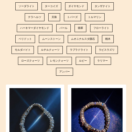
ソーダライト
ターコイズ
ダイヤモンド
タンザナイト
テラヘルツ
天珠
トパーズ
トルマリン
ハーキマーダイヤモンド
パール
翡翠
フローライト
ペリドット
ムーンストーン
ムオニナルスタ隕石
桃木
モルダバイト
ルチルクォーツ
ラブラドライト
ラピスラズリ
ローズクォーツ
レモンクォーツ
ルビー
ラリマー
アンバー