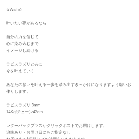
✫Wish✫
叶いたい夢があるなら
自分の力を信じて
心に染み込むまで
イメージし続ける
ラピスラズリと共に
今を叶えていく
あなたの願いを叶える一歩を踏み出すきっかけになりますよう願いお
作りします。
ラピスラズリ 3mm
14Kgfチェーン42cm
レターパックプラスかクリックポストでお届けします。
追跡あり・お届け日にちご指定なし