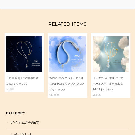
RELATED ITEMS
【Will~決意】~多角形水晶
Wish〜望み ホワイトオニキ
【ミナカ 自分軸】バッキー
14kgfネックレス
スの14Kgfネックレス クロス
ボール水晶・多角形水晶
¥6,600
チャームつき
14Kgfネックレス
¥12,000
¥8,800
CATEGORY
アイテムから探す
ネックレス