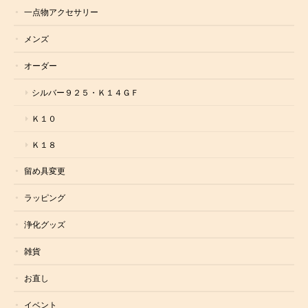
一点物アクセサリー
メンズ
オーダー
シルバー９２５・Ｋ１４ＧＦ
Ｋ１０
Ｋ１８
留め具変更
ラッピング
浄化グッズ
雑貨
お直し
イベント