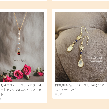
川あやプロデュースジュピターMジ
白蝶貝×水晶 ラピスラズリ 14Kgfピア
リー】センシャルネックレス・ガ
ス・イヤリング
¥5,500
ット
0