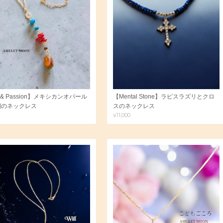
y & Passion】メキシカンオパール
【Mental Stone】ラピスラズリとクロ
瑚のネックレス
スのネックレス
¥11,000