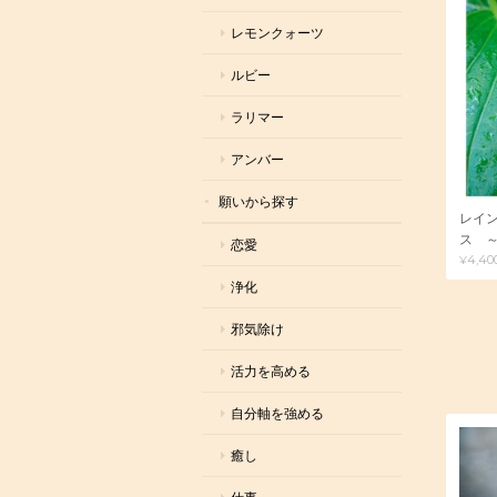
レモンクォーツ
ルビー
ラリマー
アンバー
願いから探す
レイ
ス ～
恋愛
¥4,40
浄化
邪気除け
活力を高める
自分軸を強める
癒し