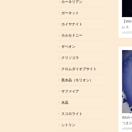
カーネリアン
ガーネット
【Wi
カイヤナイト
レス
¥6,600
カルセドニー
ギベオン
クリソコラ
クロムダイオプサイト
黒水晶（モリオン）
サファイア
水晶
スコロライト
Wis
つき1
シトリン
¥13,20