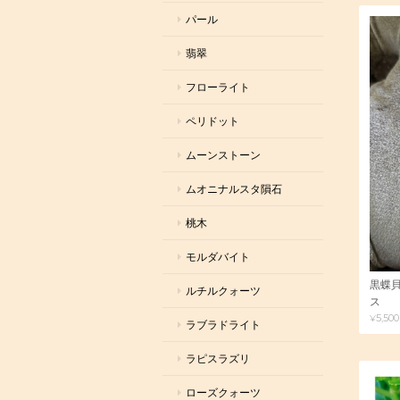
パール
翡翠
フローライト
ペリドット
ムーンストーン
ムオニナルスタ隕石
桃木
モルダバイト
黒蝶貝
ルチルクォーツ
ス
¥5,500
ラブラドライト
ラピスラズリ
ローズクォーツ