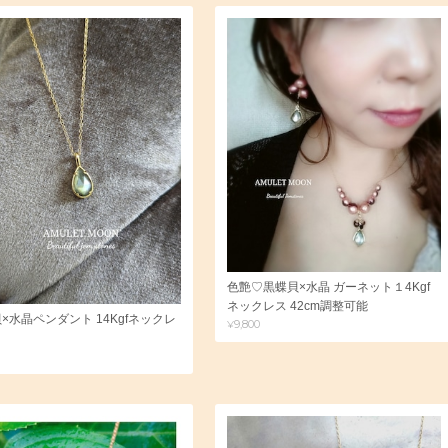
色艶♡黒蝶貝×水晶 ガーネット１4Kgf
ネックレス 42cm調整可能
×水晶ペンダント 14Kgfネックレ
¥9,800