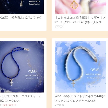
ll~決意】~多角形水晶14kgfネック
【コドモゴコロ 感情表現】 マザーオブ
パール クローバー 14Kgfネックレス
¥7,700
h〜ラピスラズリ・クロスチャーム
Wish〜望み ホワイトオニキスの14Kgf
4Kgfネックレス
ネックレス クロスチャームつき
0
SOLD OUT
¥12,000