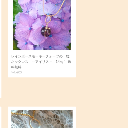
レインボースモーキークォーツの一粒
ネックレス ～アイリス～ 14kgf 送
料無料
¥4,400