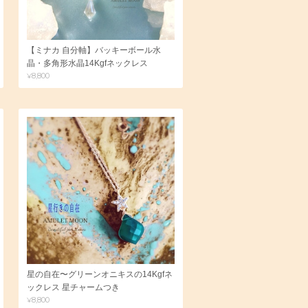
【ミナカ 自分軸】バッキーボール水
晶・多角形水晶14Kgfネックレス
¥8,800
星の自在〜グリーンオニキスの14Kgfネ
ックレス 星チャームつき
¥8,800