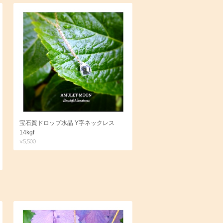
宝石質ドロップ水晶 Y字ネックレス
14kgf
¥5,500