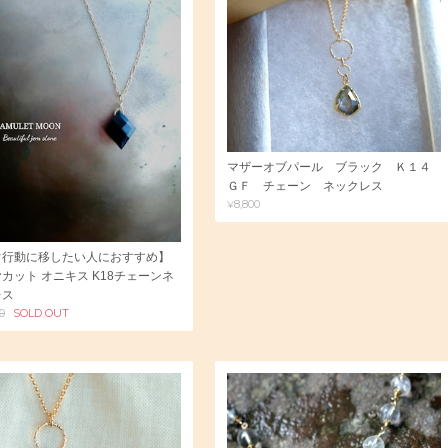
マザーオブパール ブラック Ｋ１４
ＧＦ チェーン ネックレス
¥8,800
ぐ行動に移したい人におすすめ】
カット オニキス K18チェーンネ
レス
00
SOLD OUT