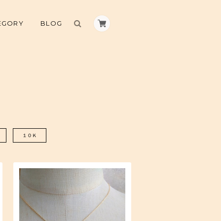
EGORY
BLOG
１０Ｋ