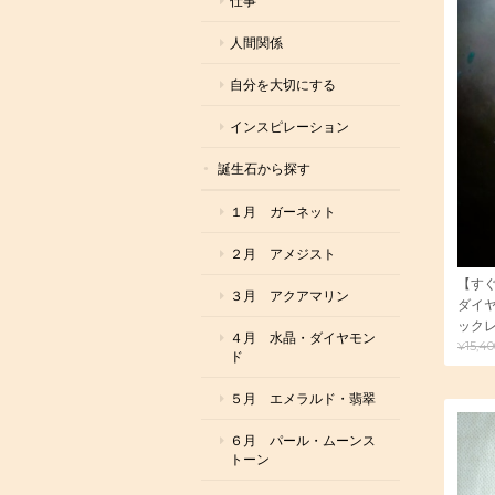
仕事
人間関係
自分を大切にする
インスピレーション
誕生石から探す
１月 ガーネット
２月 アメジスト
【す
３月 アクアマリン
ダイヤ
ック
４月 水晶・ダイヤモン
¥15,4
ド
５月 エメラルド・翡翠
６月 パール・ムーンス
トーン