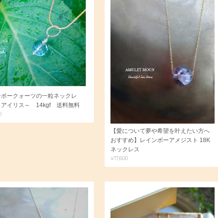
ンボークォーツの一粒ネックレ
アイリス～ 14kgf 送料無料
0
【愛について夢や希望を叶えたい方へ
おすすめ】レインボーアメジスト 18K
ネックレス
¥17,600