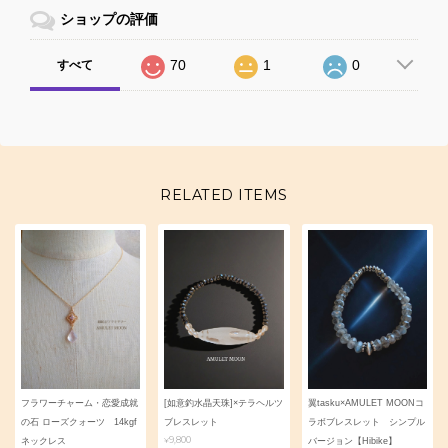
ショップの評価
70
1
0
すべて
RELATED ITEMS
フラワーチャーム・恋愛成就
[如意釣水晶天珠]×テラヘルツ
翼tasku×AMULET MOONコ
の石 ローズクォーツ 14kgf
ブレスレット
ラボブレスレット シンプル
¥9,800
ネックレス
バージョン【Hibike】