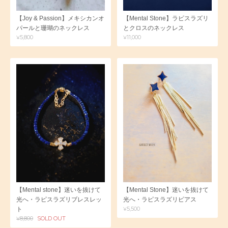
【Joy & Passion】メキシカンオ
【Mental Stone】ラピスラズリ
パールと珊瑚のネックレス
とクロスのネックレス
¥5,800
¥11,000
【Mental stone】迷いを抜けて
【Mental Stone】迷いを抜けて
光へ・ラピスラズリブレスレッ
光へ・ラピスラズリピアス
¥5,500
ト
¥8,800
SOLD OUT