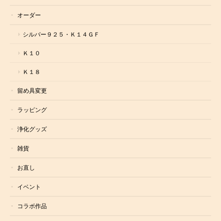
オーダー
シルバー９２５・Ｋ１４ＧＦ
Ｋ１０
Ｋ１８
留め具変更
ラッピング
浄化グッズ
雑貨
お直し
イベント
コラボ作品