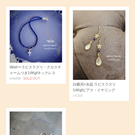
Wish〜ラピスラズリ・クロスチ
ャームつき14Kgfネックレス
¥13,200
SOLD OUT
白蝶貝×水晶 ラピスラズリ
14Kgfピアス・イヤリング
¥5,500