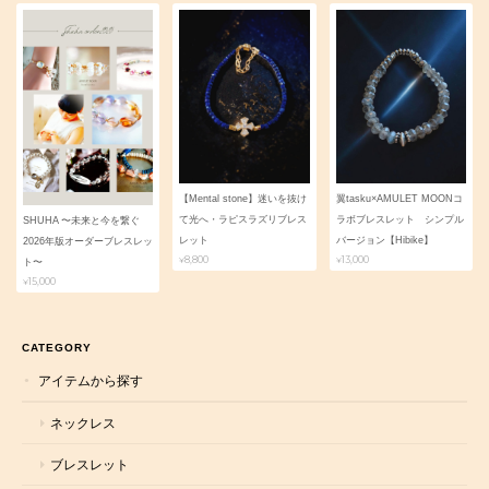
【Mental stone】迷いを抜け
翼tasku×AMULET MOONコ
て光へ・ラピスラズリブレス
ラボブレスレット シンプル
SHUHA 〜未来と今を繋ぐ
レット
バージョン【Hibike】
2026年版オーダーブレスレッ
¥8,800
¥13,000
ト〜
¥15,000
CATEGORY
アイテムから探す
ネックレス
ブレスレット