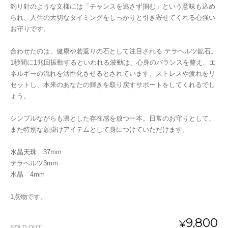
釣り針のような文様には「チャンスを逃さず掴む」という意味も込め
られ、人生の大切なタイミングをしっかりと引き寄せてくれる心強い
お守りです。
合わせたのは、健康や若返りの石として注目される テラヘルツ鉱石。
1秒間に1兆回振動するといわれる波動は、心身のバランスを整え、エ
ネルギーの流れを活性化させるとされています。ストレスや疲れをリ
セットし、本来のあなたの輝きを取り戻すサポートをしてくれるでし
ょう。
シンプルながらも凛とした存在感を放つ一本。日常のお守りとして、
また特別な願掛けアイテムとして身につけていただけます。
水晶天珠 37mm
テラヘルツ3mm
水晶 4mm
1点物です。
9,800
¥
SOLD OUT