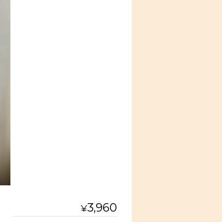
3,960
¥