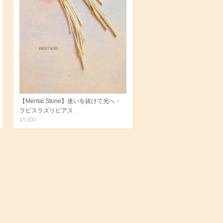
【Mental Stone】迷いを抜けて光へ・
ラピスラズリピアス
¥5,500