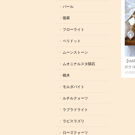
パール
翡翠
フローライト
ペリドット
ムーンストーン
【HA
ムオニナルスタ隕石
のク
¥5,500
桃木
モルダバイト
ルチルクォーツ
ラブラドライト
ラピスラズリ
ローズクォーツ