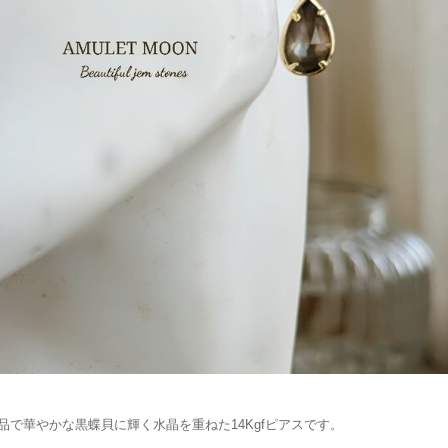
品で華やかな黒蝶貝に輝く水晶を重ねた14Kgfピアスです。