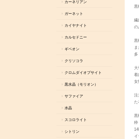
カーネリアン
黒
ガーネット
繊
カイヤナイト
の
カルセドニー
黒
ま
ギベオン
多
クリソコラ
大
クロムダイオプサイト
着
女
黒水晶（モリオン）
注
サファイア
た
水晶
黒
スコロライト
枠
1
シトリン
イ