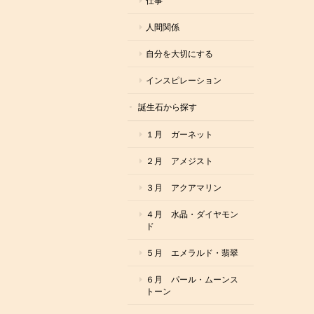
仕事
人間関係
自分を大切にする
インスピレーション
誕生石から探す
１月 ガーネット
２月 アメジスト
３月 アクアマリン
４月 水晶・ダイヤモン
ド
５月 エメラルド・翡翠
６月 パール・ムーンス
トーン