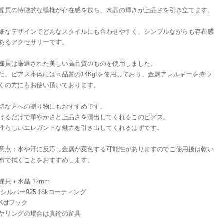
蝶貝の特徴的な模様が存在感を放ち、水晶の輝きが上品さを引き立てます。
細なデザインでどんなスタイルにも合わせやすく、シンプルながらも存在感
あるアクセサリーです。
蝶貝は厳選された美しい高品質のものを使用しました。
た、ピアス本体には高品質の14Kgfを使用しており、金属アレルギーを持つ
くの方にもお使い頂いております。
切な方への贈り物にもおすすめです。
けるだけで華やかさと上品さを演出してくれるこのピアス。
性らしいエレガントな魅力を引き出してくれるはずです。
意点：水や汗に反応し金属が変色する可能性がありますのでご使用後は乾い
布で拭くことをおすすめします。
蝶貝＋水晶 12mm
 シルバー925 18kコーティング
4Kgfフック
ヤリングの場合は真鍮の留具