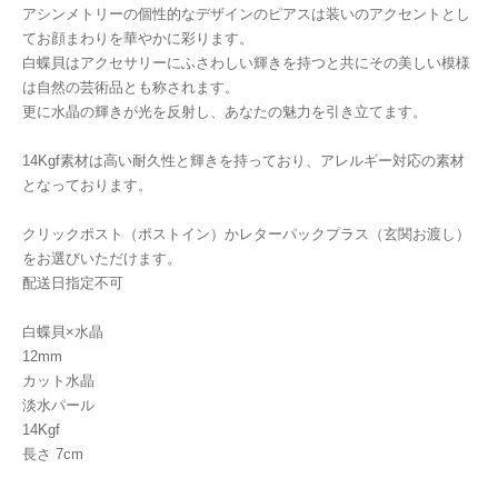
アシンメトリーの個性的なデザインのピアスは装いのアクセントとし
てお顔まわりを華やかに彩ります。
白蝶貝はアクセサリーにふさわしい輝きを持つと共にその美しい模様
は自然の芸術品とも称されます。
更に水晶の輝きが光を反射し、あなたの魅力を引き立てます。
14Kgf素材は高い耐久性と輝きを持っており、アレルギー対応の素材
となっております。
クリックポスト（ポストイン）かレターパックプラス（玄関お渡し）
をお選びいただけます。
配送日指定不可
白蝶貝×水晶
12mm
カット水晶
淡水パール
14Kgf
長さ 7cm