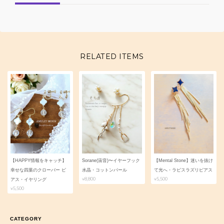
RELATED ITEMS
【HAPPY情報をキャッチ】
Sorane(宙音)〜イヤーフック
【Mental Stone】迷いを抜け
幸せな四葉のクローバー ピ
水晶・コットンパール
て光へ・ラピスラズリピアス
¥8,800
¥5,500
アス・イヤリング
¥5,500
CATEGORY