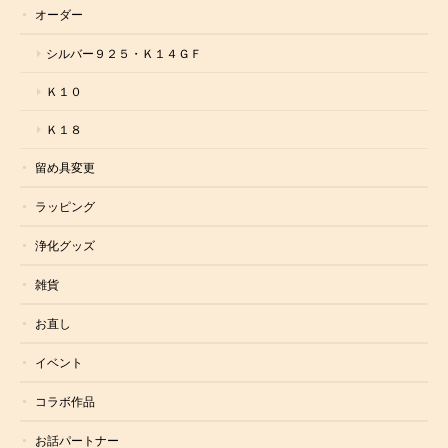
オーダー
シルバー９２５・Ｋ１４ＧＦ
Ｋ１０
Ｋ１８
留め具変更
ラッピング
浄化グッズ
雑貨
お直し
イベント
コラボ作品
お話パートナー