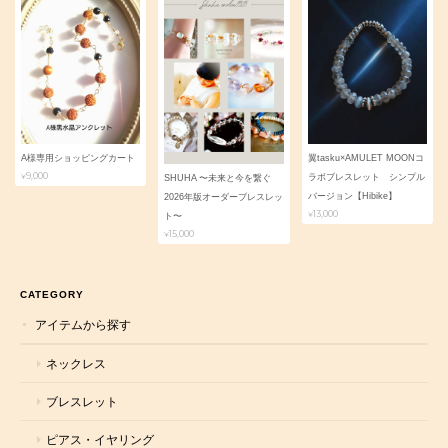
A様専用ショッピングカート
翼tasku×AMULET MOONコ
¥9,000
ラボブレスレット シンプル
SHUHA 〜未来と今を繋ぐ
バージョン【Hibike】
2026年版オーダーブレスレッ
¥13,000
ト〜
¥15,000
CATEGORY
アイテムから探す
ネックレス
ブレスレット
ピアス・イヤリング