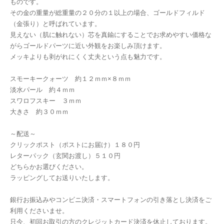
ものです。
その金の重量が総重量の２０分の１以上の場合、ゴールドフィルド
（金張り）と呼ばれています。
見えない（肌に触れない）芯を真鍮にすることでお求めやすい価格な
がらゴールドパーツに近い外観をお楽しみ頂けます。
メッキよりも剥がれにくく丈夫という点も魅力です。
スモーキークォーツ 約１２ｍｍ×８ｍｍ
淡水パール 約４ｍｍ
スワロフスキー ３ｍｍ
大きさ 約３０ｍｍ
～配送～
クリックポスト（ポストにお届け）１８０円
レターパック（玄関お渡し）５１０円
どちらかお選びください。
ラッピングしてお送りいたします。
銀行お振込みやコンビニ決済・スマートフォンの引き落とし決済をご
利用くださいませ。
只今、初回お取引の方のクレジットカード決済を休止しております。