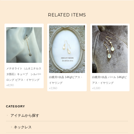
RELATED ITEMS
メテオライト（ムオニナルス
タ隕石）キューブ シルバー
白蝶貝×水晶 14Kgfピアス・
白蝶貝×水晶 パール 14Kgfピ
ロング ピアス・イヤリング
イヤリング
アス・イヤリング
¥8,910
¥3,960
¥5,500
CATEGORY
アイテムから探す
ネックレス