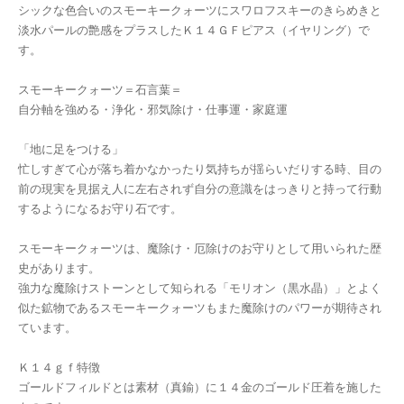
シックな色合いのスモーキークォーツにスワロフスキーのきらめきと
淡水パールの艶感をプラスしたＫ１４ＧＦピアス（イヤリング）で
す。
スモーキークォーツ＝石言葉＝
自分軸を強める・浄化・邪気除け・仕事運・家庭運
「地に足をつける」
忙しすぎて心が落ち着かなかったり気持ちが揺らいだりする時、目の
前の現実を見据え人に左右されず自分の意識をはっきりと持って行動
するようになるお守り石です。
スモーキークォーツは、魔除け・厄除けのお守りとして用いられた歴
史があります。
強力な魔除けストーンとして知られる「モリオン（黒水晶）」とよく
似た鉱物であるスモーキークォーツもまた魔除けのパワーが期待され
ています。
Ｋ１４ｇｆ特徴
ゴールドフィルドとは素材（真鍮）に１４金のゴールド圧着を施した