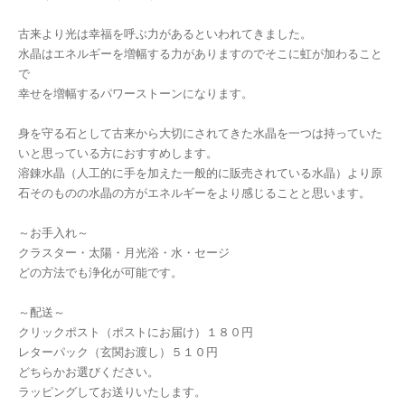
古来より光は幸福を呼ぶ力があるといわれてきました。
水晶はエネルギーを増幅する力がありますのでそこに虹が加わること
で
幸せを増幅するパワーストーンになります。
身を守る石として古来から大切にされてきた水晶を一つは持っていた
いと思っている方におすすめします。
溶錬水晶（人工的に手を加えた一般的に販売されている水晶）より原
石そのものの水晶の方がエネルギーをより感じることと思います。
～お手入れ～
クラスター・太陽・月光浴・水・セージ
どの方法でも浄化が可能です。
～配送～
クリックポスト（ポストにお届け）１８０円
レターパック（玄関お渡し）５１０円
どちらかお選びください。
ラッピングしてお送りいたします。