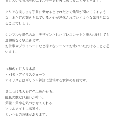
ると大いなる地球のエネルギーを存分に感じることができます。
クリアな美しさを手首に乗せるとそれだけで元気が湧いてくるよう
な、また虹の輝きを見ていると心が浄化されていくような気持ちにな
ることでしょう。
シンプルな単色の為、デザインされたブレスレットと重ねづけしても
違和感なく馴染みます。
お仕事やプライベートなど様々なシーンでお遣いいただけることと思
います。
＜和名＞虹入り水晶
＜別名＞アイリスクォーツ
アイリスとはギリシャ神話に登場する女神の名前です。
身につける人を虹色に輝かせる。
虹色の数だけ願いが叶う。
天職・天命を気づかせてくれる。
ソウルメイトに出逢う。
という石の意味があります。