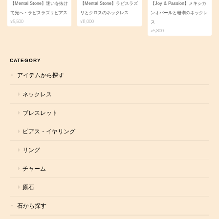
【Mental Stone】迷いを抜け
【Mental Stone】ラピスラズ
【Joy & Passion】メキシカ
て光へ・ラピスラズリピアス
リとクロスのネックレス
ンオパールと珊瑚のネックレ
¥5,500
¥11,000
ス
¥5,800
CATEGORY
アイテムから探す
ネックレス
ブレスレット
ピアス・イヤリング
リング
チャーム
原石
石から探す