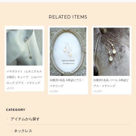
RELATED ITEMS
メテオライト（ムオニナルス
タ隕石）キューブ シルバー
白蝶貝×水晶 14Kgfピアス・
白蝶貝×水晶 パール 14Kgfピ
ロング ピアス・イヤリング
イヤリング
アス・イヤリング
¥8,910
¥3,960
¥5,500
CATEGORY
アイテムから探す
ネックレス