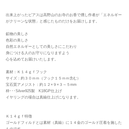
出来上がったピアスは高野山のお寺のお香で燻し作者が「エネルギー
がクリーンな状態」と感じたものだけをお届けします。
鉱物の美しさ
色彩の美しさ
自然エネルギーとしての美しさにこだわり
身につける人のお守りになりますよう
心を込めてお届けいたします。
素材：Ｋ１４ｇｆフック
サイズ：約３０ｍｍ（フック１５ｍｍ含む）
宝石質アメジスト：約１２×９×３～５mm
枠･･･Silver925製 K18GP仕上げ
イヤリングの場合は真鍮仕上げになります。
Ｋ１４ｇｆ特徴
ゴールドフィルドとは素材（真鍮）に１４金のゴールド圧着を施した
ものです。