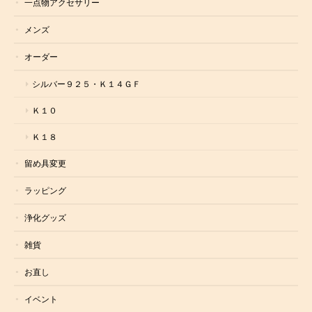
一点物アクセサリー
メンズ
オーダー
シルバー９２５・Ｋ１４ＧＦ
Ｋ１０
Ｋ１８
留め具変更
ラッピング
浄化グッズ
雑貨
お直し
イベント