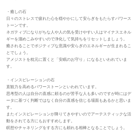
・癒しの石
日々のストレスで疲れた心を穏やかにして安らぎをもたらすパワース
トーンです。
ネガティブになりがちな人や人の気を受けやすい人はマイナスエネル
ギーを溜めこみやすいので浄化して気持ちをリセットしましょう。
癒されることでポジティブな意識や安らぎのエネルギーが生まれるこ
とでしょう。
アメジストを枕元に置くと「安眠のお守り」になるといわれていま
す。
・インスピレーションの石
直観力を高めるパワーストーンといわれています。
思考型の人は自分の直感に頼るのが苦手な人も多いのですが時にはデ
ータに基づく判断ではなく自分の直感を信じる場面もあるかと思いま
す。
またインスピレーションが降りてきやすいのでアーテスティックな活
動をされてる方にもおすすめします。
瞑想やチャネリングをする方にも頼れる相棒となることでしょう。