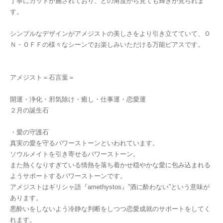
丁寧にカットが施されており、どの角度から見ても輝きが見られま
す。
シンプルなデザインがアメジストの美しさをより引き立てていて、Ｏ
Ｎ・ＯＦＦの様々なシーンでお楽しみいただける万能ピアスです。
アメジスト＝石言葉＝
開運・浄化・邪気除け・癒し・仕事運・恋愛運
２月の誕生石
・愛の守護石
真実の愛を守るパワーストーンといわれています。
ソウルメイトを引き寄せるパワーストーン。
また熱くなりすぎている情熱を落ち着かせ穏やかな愛に包み込まれる
ようサポートするパワーストーンです。
アメジストはギリシャ語『amethystos』”酒に酔わない”という意味が
あります。
悪酔いをしないよう冷静な判断をしつつ恋愛成就のサポートをしてく
れます。