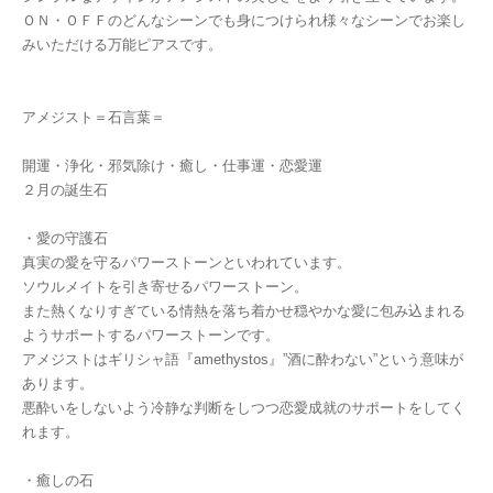
ＯＮ・ＯＦＦのどんなシーンでも身につけられ様々なシーンでお楽し
みいただける万能ピアスです。
アメジスト＝石言葉＝
開運・浄化・邪気除け・癒し・仕事運・恋愛運
２月の誕生石
・愛の守護石
真実の愛を守るパワーストーンといわれています。
ソウルメイトを引き寄せるパワーストーン。
また熱くなりすぎている情熱を落ち着かせ穏やかな愛に包み込まれる
ようサポートするパワーストーンです。
アメジストはギリシャ語『amethystos』”酒に酔わない”という意味が
あります。
悪酔いをしないよう冷静な判断をしつつ恋愛成就のサポートをしてく
れます。
・癒しの石