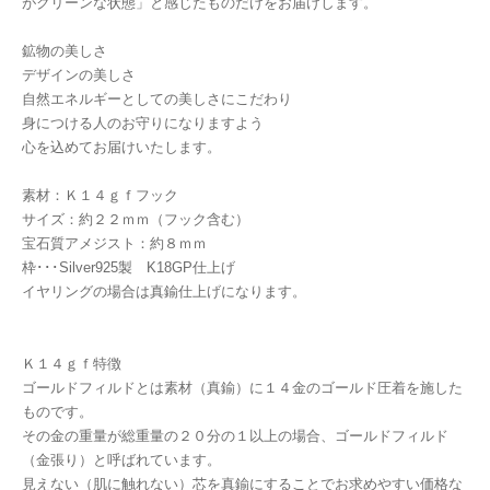
がクリーンな状態」と感じたものだけをお届けします。
鉱物の美しさ
デザインの美しさ
自然エネルギーとしての美しさにこだわり
身につける人のお守りになりますよう
心を込めてお届けいたします。
素材：Ｋ１４ｇｆフック
サイズ：約２２ｍｍ（フック含む）
宝石質アメジスト：約８ｍｍ
枠･･･Silver925製 K18GP仕上げ
イヤリングの場合は真鍮仕上げになります。
Ｋ１４ｇｆ特徴
ゴールドフィルドとは素材（真鍮）に１４金のゴールド圧着を施した
ものです。
その金の重量が総重量の２０分の１以上の場合、ゴールドフィルド
（金張り）と呼ばれています。
見えない（肌に触れない）芯を真鍮にすることでお求めやすい価格な