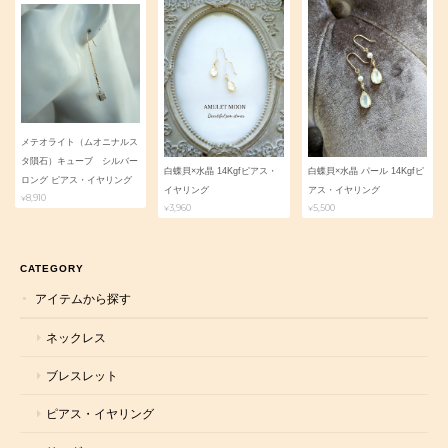
メテオライト（ムオニナルス
タ隕石）キューブ シルバー
白蝶貝×水晶 14Kgfピアス・
白蝶貝×水晶 パール 14Kgfピ
ロング ピアス・イヤリング
イヤリング
アス・イヤリング
¥8,910
¥3,960
¥5,500
CATEGORY
アイテムから探す
ネックレス
ブレスレット
ピアス・イヤリング