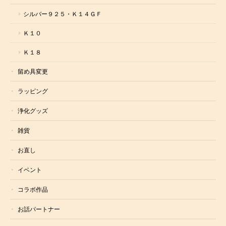
シルバー９２５・Ｋ１４ＧＦ
Ｋ１０
Ｋ１８
留め具変更
ラッピング
浄化グッズ
雑貨
お直し
イベント
コラボ作品
お話パートナー