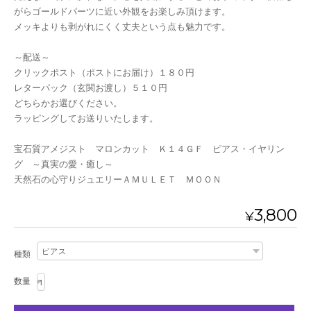
がらゴールドパーツに近い外観をお楽しみ頂けます。
メッキよりも剥がれにくく丈夫という点も魅力です。
～配送～
クリックポスト（ポストにお届け）１８０円
レターパック（玄関お渡し）５１０円
どちらかお選びください。
ラッピングしてお送りいたします。
宝石質アメジスト マロンカット Ｋ１４ＧＦ ピアス・イヤリン
グ ～真実の愛・癒し～
天然石の心守りジュエリーＡＭＵＬＥＴ ＭＯＯＮ
3,800
¥
種類
数量