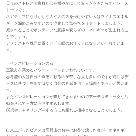
日々のストレスで疲れた心を穏やかにして安らぎをもたらすパワース
トーンです。
ネガティブになりがちな人や人の気を受けやすい人はマイナスエネル
ギーを溜めこみやすいので浄化して気持ちをリセットしましょう。
癒されることでポジティブな意識や安らぎのエネルギーが生まれるこ
とでしょう。
アメジストを枕元に置くと「安眠のお守り」になるといわれていま
す。
・インスピレーションの石
直観力を高めるパワーストーンといわれています。
思考型の人は自分の直感に頼るのが苦手な人も多いのですが時にはデ
ータに基づく判断ではなく自分の直感を信じる場面もあるかと思いま
す。
またインスピレーションが降りてきやすいのでアーテスティックな活
動をされてる方にもおすすめします。
瞑想やチャネリングをする方にも頼れる相棒となることでしょう。
出来上がったピアスは高野山のお寺のお香で燻し作者が「エネルギー